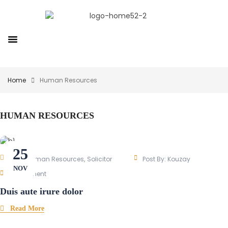
Home
Human Resources
HUMAN RESOURCES
25
,
,
Blog
Human Resources
Solicitor
Post By:
Kouzay
NOV
0 Comment
Duis aute irure dolor
Read More